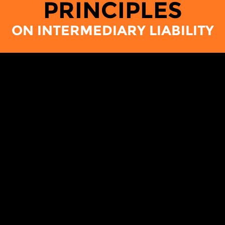
PRINCIPLES
ON INTERMEDIARY LIABILITY
مقدمة
كُلُّ الاتصالات عبر الإنترنت تجري بطريق التمرير عبر
وسطاء مثل مُزوّدي خدمات الإنترنت، و الشّبكات
الاجتماعية، و مُحرِّكات البحث. السّياسات التي تُنظِّم
المسؤولية القانونية للوسطاء عن محتوى هذه الاتصالات
لها تأثير على حقوق المستخدمين، بما في ذلك حرّية
التّعبير و حرية التنظيم و الحقّ في الخصوصية.
بهدف حماية حرية التعبير و تهيئة بيئة مواتية للابتكار تُوازن
بين متطلّبات كُلٍّ من الحكومات و الأطراف المعنيين
الآخرين، اجتمعت مجموعات من المجتمع المدني من
أنحاء العالم لاقتراح هذا الإطار من الاحتياطات الأساسية و