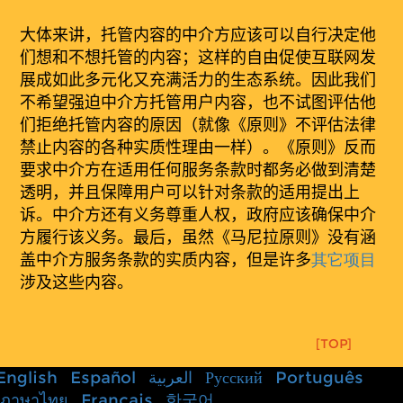
大体来
讲
，托管内容的中介方应该可以自行决定他
们想和不想托管的内容；这样的自由促使互联网发
展成如此多元化又充满活力的生态系统。因此我们
不希望强迫中介方托管用户内容，也不试图评估他
们拒绝托管内容的原因（就像《原则》不评估法律
禁止内容的各种实质性理由一样）。《原则》反而
要求中介方在适用任何服务条款时都务必做到清楚
透明，并且保障用户可以针对条款的适用提出上
诉。中介方还有义务尊重人权，政府应该确保中介
方履行该义务。最后，虽然《马尼拉原则》没有涵
盖中介方服务条款的实质内容，但是许多
其它
项
目
涉及这些内容。
[TOP]
English
Español
العربية
Русский
Português
ภาษาไทย
Français
한국어