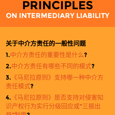
PRINCIPLES
ON INTERMEDIARY LIABILITY
关于中介方
责
任的一般性
问题
1.
中介方
责
任的
重要性是什么
?
2.
中介方责任有哪些不同的模式
?
3.
《
马
尼拉原
则
》支持哪一种中介方
责任模式
?
4.
《
马
尼拉原
则
》是否支持对侵害知
识产权行为实行分级回应或“三振出
局”制度
?