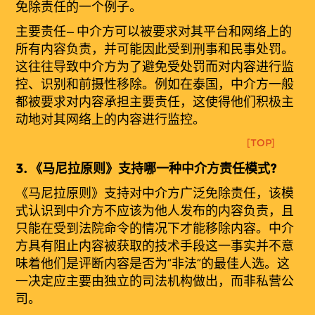
免除责任的一个例子。
主要
责
任
—
中介方可以被要求对其平台和网络上的
所有内容负责，并可能因此受到刑事和民事处罚。
这往往导致中介方为了避免受处罚而对内容进行监
控、识别和前摄性移除。例如在泰国，中介方一般
都被要求对内容承担主要责任，这使得他们积极主
动地对其网络上的内容进行监控。
[TOP]
3.
《
马
尼拉原
则
》支持哪一种中介方责任模式?
《
马
尼拉原
则
》支持对中介方广泛免除责任，该模
式认识到中介方不应该为他人发布的内容负责，且
只能在受到法院命令的情况下才能移除内容。中介
方具有阻止内容被获取的技术手段这一事实并不意
味着他们是评断内容是否为“非法
”
的最佳人选。这
一决定应主要由独立的司法机构做出，而非私营公
司。