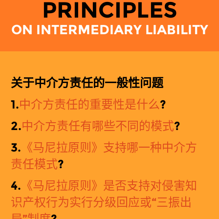
PRINCIPLES
ON INTERMEDIARY LIABILITY
关于中介方
责
任的一般性
问题
1.
中介方
责
任的
重要性是什么
?
2.
中介方责任有哪些不同的模式
?
3.
《
马
尼拉原
则
》支持哪一种中介方
责任模式
?
4.
《
马
尼拉原
则
》是否支持对侵害知
识产权行为实行分级回应或“三振出
局”制度
?