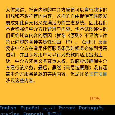
大体来
讲
，托管内容的中介方应该可以自行决定他
们想和不想托管的内容；这样的自由促使互联网发
展成如此多元化又充满活力的生态系统。因此我们
不希望强迫中介方托管用户内容，也不试图评估他
们拒绝托管内容的原因（就像《原则》不评估法律
禁止内容的各种实质性理由一样）。《原则》反而
要求中介方在适用任何服务条款时都务必做到清楚
透明，并且保障用户可以针对条款的适用提出上
诉。中介方还有义务尊重人权，政府应该确保中介
方履行该义务。最后，虽然《马尼拉原则》没有涵
盖中介方服务条款的实质内容，但是许多
其它
项
目
涉及这些内容。
[TOP]
English
Español
العربية
Русский
Português
ภาษาไทย
Français
한국어