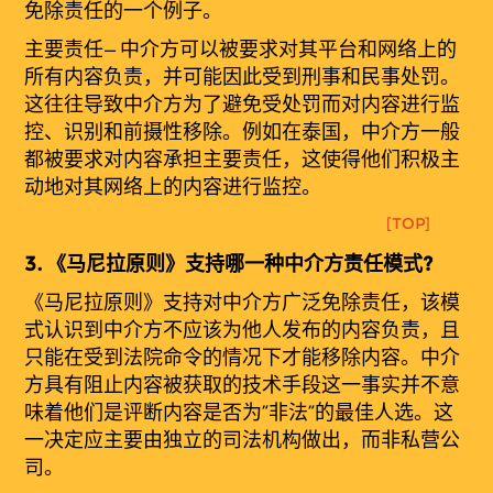
免除责任的一个例子。
主要
责
任
—
中介方可以被要求对其平台和网络上的
所有内容负责，并可能因此受到刑事和民事处罚。
这往往导致中介方为了避免受处罚而对内容进行监
控、识别和前摄性移除。例如在泰国，中介方一般
都被要求对内容承担主要责任，这使得他们积极主
动地对其网络上的内容进行监控。
[TOP]
3.
《
马
尼拉原
则
》支持哪一种中介方责任模式?
《
马
尼拉原
则
》支持对中介方广泛免除责任，该模
式认识到中介方不应该为他人发布的内容负责，且
只能在受到法院命令的情况下才能移除内容。中介
方具有阻止内容被获取的技术手段这一事实并不意
味着他们是评断内容是否为“非法
”
的最佳人选。这
一决定应主要由独立的司法机构做出，而非私营公
司。