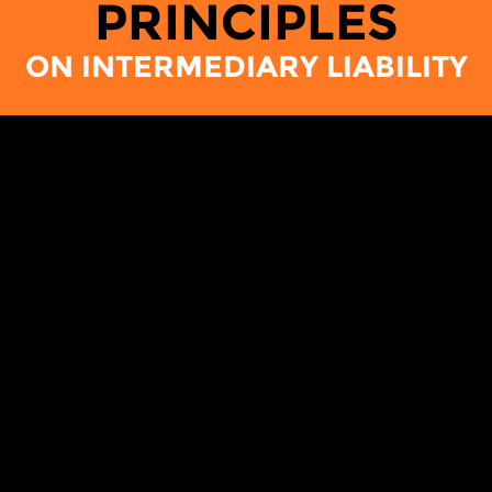
PRINCIPLES
ON INTERMEDIARY LIABILITY
مقدمة
كُلُّ الاتصالات عبر الإنترنت تجري بطريق التمرير عبر
وسطاء مثل مُزوّدي خدمات الإنترنت، و الشّبكات
الاجتماعية، و مُحرِّكات البحث. السّياسات التي تُنظِّم
المسؤولية القانونية للوسطاء عن محتوى هذه الاتصالات
لها تأثير على حقوق المستخدمين، بما في ذلك حرّية
التّعبير و حرية التنظيم و الحقّ في الخصوصية.
بهدف حماية حرية التعبير و تهيئة بيئة مواتية للابتكار تُوازن
بين متطلّبات كُلٍّ من الحكومات و الأطراف المعنيين
الآخرين، اجتمعت مجموعات من المجتمع المدني من
أنحاء العالم لاقتراح هذا الإطار من الاحتياطات الأساسية و