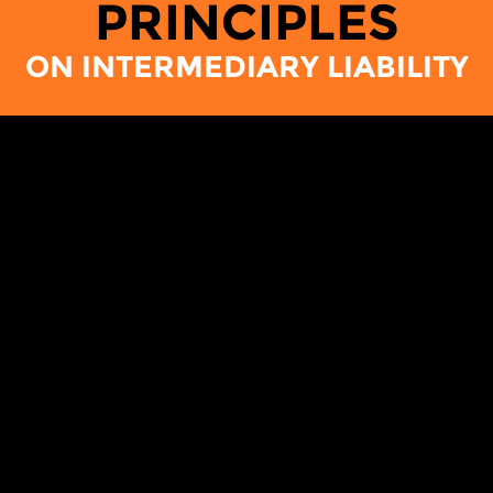
PRINCIPLES
ON INTERMEDIARY LIABILITY
مقدمة
كُلُّ الاتصالات عبر الإنترنت تجري بطريق التمرير عبر
وسطاء مثل مُزوّدي خدمات الإنترنت، و الشّبكات
الاجتماعية، و مُحرِّكات البحث. السّياسات التي تُنظِّم
المسؤولية القانونية للوسطاء عن محتوى هذه الاتصالات
لها تأثير على حقوق المستخدمين، بما في ذلك حرّية
التّعبير و حرية التنظيم و الحقّ في الخصوصية.
بهدف حماية حرية التعبير و تهيئة بيئة مواتية للابتكار تُوازن
بين متطلّبات كُلٍّ من الحكومات و الأطراف المعنيين
الآخرين، اجتمعت مجموعات من المجتمع المدني من
أنحاء العالم لاقتراح هذا الإطار من الاحتياطات الأساسية و