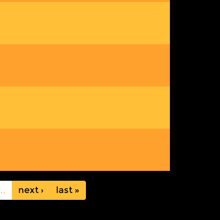
…
next ›
last »