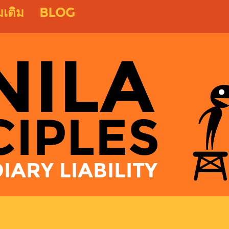
่มเติม
BLOG
NILA
CIPLES
ARY LIABILITY